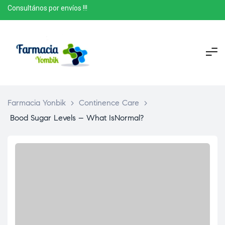
Consultános por envíos !!!
Farmacia Yonbik
>
Continence Care
>
Bood Sugar Levels – What IsNormal?