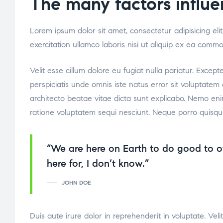
The many factors influe
Lorem ipsum dolor sit amet, consectetur adipisicing el
exercitation ullamco laboris nisi ut aliquip ex ea comm
Velit esse cillum dolore eu fugiat nulla pariatur. Excep
perspiciatis unde omnis iste natus error sit voluptate
architecto beatae vitae dicta sunt explicabo. Nemo eni
ratione voluptatem sequi nesciunt. Neque porro quisqu
“We are here on Earth to do good to o
here for, I don’t know.”
JOHN DOE
Duis aute irure dolor in reprehenderit in voluptate. Veli