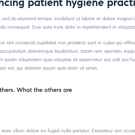
ncing patient hygiene pract
it, sed do eiusmod tempor incididunt ut labore et dolore magna 
odo consequat. Duis aute irure dolor in reprehenderit in voluptat
teur sint occaecat cupidatat non proident, sunt in culpa qui offic
m accusantium doloremque laudantium, totam rem aperiam, eaque i
m ipsam voluptatem quia voluptas sit aspernatur aut odit aut f
am est, qui dolorem ipsum quia dolor sit amet,
thers. What the others are
t esse cillum dolore eu fugiat nulla pariatur. Excepteur sint occa